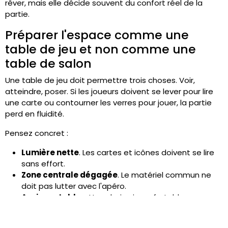
rêver, mais elle décide souvent du confort réel de la
partie.
Préparer l'espace comme une
table de jeu et non comme une
table de salon
Une table de jeu doit permettre trois choses. Voir,
atteindre, poser. Si les joueurs doivent se lever pour lire
une carte ou contourner les verres pour jouer, la partie
perd en fluidité.
Pensez concret :
Lumière nette
. Les cartes et icônes doivent se lire
sans effort.
Zone centrale dégagée
. Le matériel commun ne
doit pas lutter avec l'apéro.
Assises stables
. Une chaise inconfortable se
remarque très vite quand la partie dure.
Collation compatible
. Évitez tout ce qui graisse les