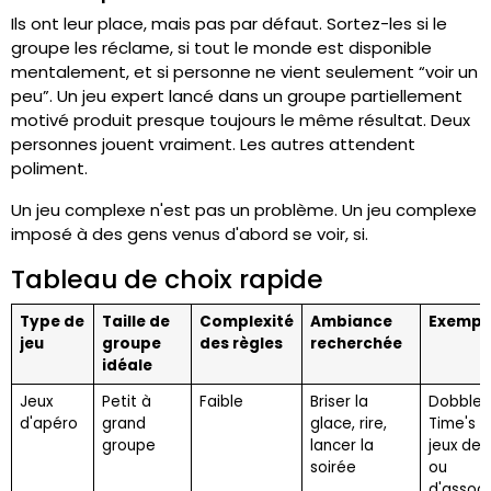
Ils ont leur place, mais pas par défaut. Sortez-les si le
groupe les réclame, si tout le monde est disponible
mentalement, et si personne ne vient seulement “voir un
peu”. Un jeu expert lancé dans un groupe partiellement
motivé produit presque toujours le même résultat. Deux
personnes jouent vraiment. Les autres attendent
poliment.
Un jeu complexe n'est pas un problème. Un jeu complexe
imposé à des gens venus d'abord se voir, si.
Tableau de choix rapide
Type de
Taille de
Complexité
Ambiance
Exempl
jeu
groupe
des règles
recherchée
idéale
Jeux
Petit à
Faible
Briser la
Dobble,
d'apéro
grand
glace, rire,
Time's U
groupe
lancer la
jeux de
soirée
ou
d'associ