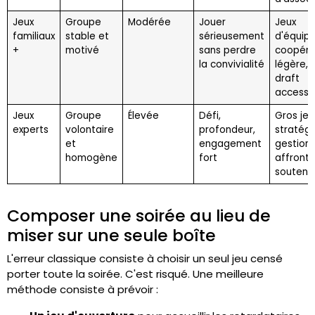
Jeux
Groupe
Modérée
Jouer
Jeux
familiaux
stable et
sérieusement
d'équipe
+
motivé
sans perdre
coopéra
la convivialité
légère, 
draft
accessi
Jeux
Groupe
Élevée
Défi,
Gros jeu
experts
volontaire
profondeur,
stratégi
et
engagement
gestion,
homogène
fort
affront
soutenu
Composer une soirée au lieu de
miser sur une seule boîte
L'erreur classique consiste à choisir un seul jeu censé
porter toute la soirée. C'est risqué. Une meilleure
méthode consiste à prévoir :