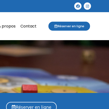
À propos
Contact
Réserver en ligne
Réserver en ligne