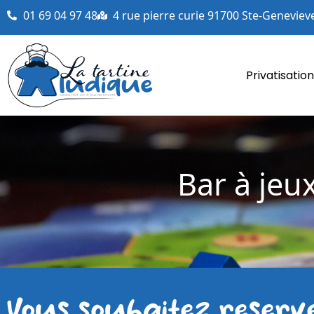
01 69 04 97 48
4 rue pierre curie 91700 Ste-Geneviev
Bar à jeux
Privatisation
Bar à jeu
Vous souhaitez reserv