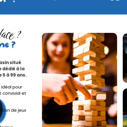
ace ?
ne ?
asin situé
 dédié à la
 5 à 99 ans.
 idéal pour
 convivial et
tion de jeux