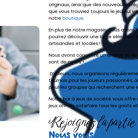
originaux, ainsi que des nouveautés ré
que vous trouviez toujours le jeu qui 
notre
boutique
.
En plus de notre magasin, nous avons
pourrez découvrir une large sélection 
artisanales et locales !
Nous avons concocté un endroit où la 
sont de mises !
D’ailleurs, nous organisons régulière
tournois pour les joueurs passionnés, 
pour les groupes qui recherchent une e
Notre bar à jeux de société vous offre 
jeux afin de satisfaire tous les goûts e
Rejoignez la partie 
Nous vous attendons