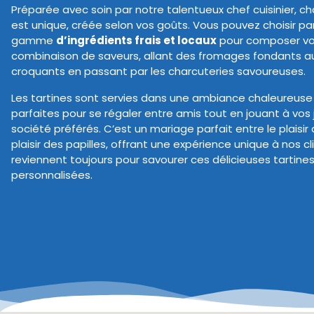
Préparée avec soin par notre talentueux chef cuisinier, c
est unique, créée selon vos goûts. Vous pouvez choisir pa
gamme
d’ingrédients frais et locaux
pour composer vo
combinaison de saveurs, allant des fromages fondants 
croquants en passant par les charcuteries savoureuses.
Les tartines sont servies dans une ambiance chaleureuse 
parfaites pour se régaler entre amis tout en jouant à vos 
société préférés. C’est un mariage parfait entre le plaisir 
plaisir des papilles, offrant une expérience unique à nos cl
reviennent toujours pour savourer ces délicieuses tartine
personnalisées.