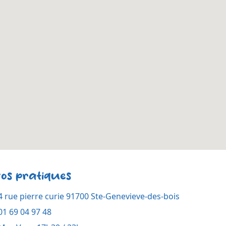
fos pratiques
4 rue pierre curie 91700 Ste-Genevieve-des-bois
01 69 04 97 48