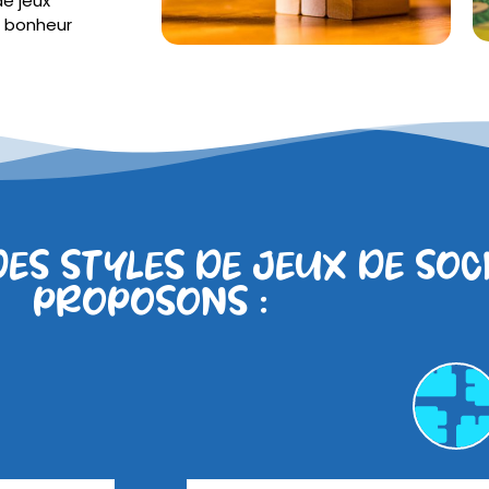
de jeux
e bonheur
DES STYLES DE JEUX DE SOC
PROPOSONS :