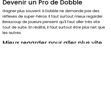
Devenir un Pro de Dobble
Gagner plus souvent à Dobble ne demande pas des
réflexes de super-héros. Il faut surtout mieux regarder.
Beaucoup de joueurs pensent qu'il faut aller très vite
tout de suite. En réalité, il faut surtout être plus net que
les autres.
Mieux regarder pour aller plus vite
La première astuce consiste à arrêter de balayer la
carte “en vrac”. Choisissez un symbole sur une carte, puis
cherchez-le sur l'autre. Si ce n'est pas lui, passez au
suivant. Cette méthode semble plus lente, mais elle
évite beaucoup d'erreurs.
Une autre habitude utile consiste à nommer les
symboles clairement dans sa tête avant de parler.
Certains joueurs voient le bon dessin, mais perdent une
seconde précieuse parce qu'ils hésitent sur le mot. À
Dobble, voir et dire doivent presque partir ensemble.