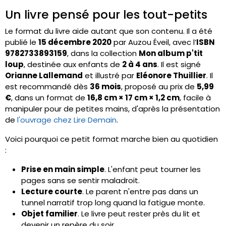
Un livre pensé pour les tout-petits
Le format du livre aide autant que son contenu. Il a été
publié le
15 décembre 2020
par Auzou Éveil, avec l’
ISBN
9782733893159
, dans la collection
Mon album p'tit
loup
, destinée aux enfants de
2 à 4 ans
. Il est signé
Orianne Lallemand
et illustré par
Eléonore Thuillier
. Il
est recommandé dès
36 mois
, proposé au prix de
5,99
€
, dans un format de
16,8 cm × 17 cm × 1,2 cm
, facile à
manipuler pour de petites mains, d'après la présentation
de
l'ouvrage chez Lire Demain
.
Voici pourquoi ce petit format marche bien au quotidien
:
Prise en main simple
. L'enfant peut tourner les
pages sans se sentir maladroit.
Lecture courte
. Le parent n'entre pas dans un
tunnel narratif trop long quand la fatigue monte.
Objet familier
. Le livre peut rester près du lit et
devenir un repère du soir.