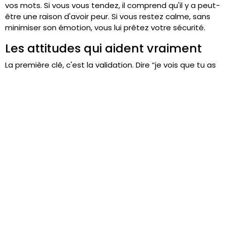
vos mots. Si vous vous tendez, il comprend qu'il y a peut-
être une raison d'avoir peur. Si vous restez calme, sans
minimiser son émotion, vous lui prêtez votre sécurité.
Les attitudes qui aident vraiment
La première clé, c'est la validation. Dire “je vois que tu as
peur” ne renforce pas la peur. Au contraire, cela
l'encadre. L'enfant se sent compris, pas jugé. C'est
précisément l'esprit des petits albums émotionnels
d'Auzou.
Le livre fait partie d'une collection éducative
de 4 volumes qui abordent des sujets émotionnels
clés comme le bobo, le doudou ou l'alimentation,
avec une histoire douce et des couleurs apaisantes
pour aider l'enfant à se sentir en sécurité dans son
lit
, comme le présente
la collection P'tit Loup chez
Wesco
.
Trois postures aident beaucoup :
Nommer l'émotion
. “Tu n'aimes pas quand la
chambre devient sombre.”