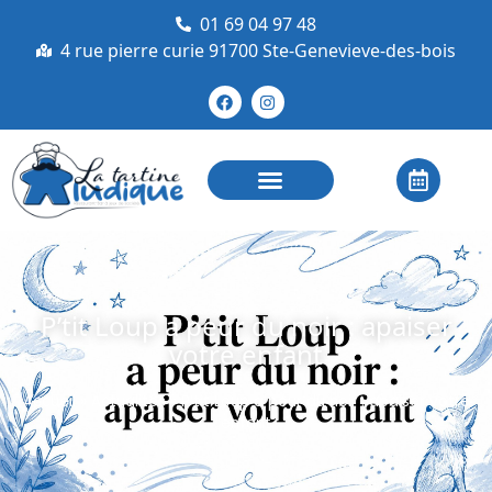
01 69 04 97 48
4 rue pierre curie 91700 Ste-Genevieve-des-bois
P’tit Loup a peur du noir : apaiser
votre enfant
Accueil
»
Actualités
»
P’tit Loup a peur du noir : apaiser votre
enfant