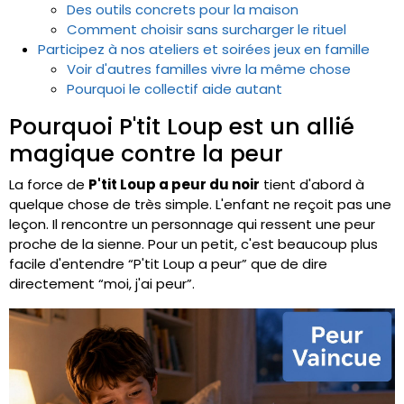
Des outils concrets pour la maison
Comment choisir sans surcharger le rituel
Participez à nos ateliers et soirées jeux en famille
Voir d'autres familles vivre la même chose
Pourquoi le collectif aide autant
Pourquoi P'tit Loup est un allié
magique contre la peur
La force de
P'tit Loup a peur du noir
tient d'abord à
quelque chose de très simple. L'enfant ne reçoit pas une
leçon. Il rencontre un personnage qui ressent une peur
proche de la sienne. Pour un petit, c'est beaucoup plus
facile d'entendre “P'tit Loup a peur” que de dire
directement “moi, j'ai peur”.