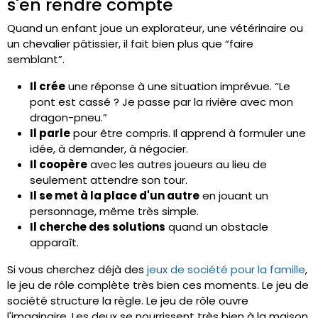
s'en rendre compte
Quand un enfant joue un explorateur, une vétérinaire ou
un chevalier pâtissier, il fait bien plus que “faire
semblant”.
Il crée
une réponse à une situation imprévue. “Le
pont est cassé ? Je passe par la rivière avec mon
dragon-pneu.”
Il parle
pour être compris. Il apprend à formuler une
idée, à demander, à négocier.
Il coopère
avec les autres joueurs au lieu de
seulement attendre son tour.
Il se met à la place d'un autre
en jouant un
personnage, même très simple.
Il cherche des solutions
quand un obstacle
apparaît.
Si vous cherchez déjà des
jeux de société pour la famille
,
le jeu de rôle complète très bien ces moments. Le jeu de
société structure la règle. Le jeu de rôle ouvre
l'imaginaire. Les deux se nourrissent très bien à la maison.