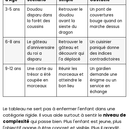
3-5 ans
Doudou
Retrouver le
Un pont de
disparu dans
doudou
couvertures
la forêt des
avant la
bouge quand on
coussins
sieste du
marche dessus
dragon
6-8 ans
Le gâteau
Retrouver le
Un cuisinier
d'anniversaire
gâteau et
paniqué donne
du roi a
découvrir qui
des indices
disparu
l'a déplacé
contradictoires
9-12 ans
Une carte au
Réunir les
Un gardien
trésor a été
morceaux et
demande une
coupée en
atteindre le
énigme ou un
morceaux
bon lieu
service en
échange
Le tableau ne sert pas à enfermer l'enfant dans une
catégorie rigide. Il vous aide surtout à sentir le
niveau de
complexité
qui passe bien. Plus l'enfant est jeune, plus
l'objectif gagne à être concret et visible. Plus il grandit,