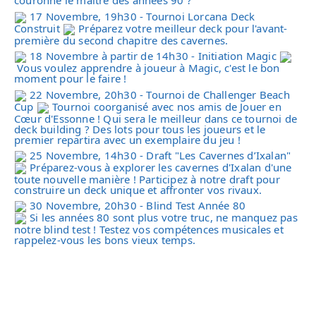
couronné le maître des années 90 ?
17 Novembre, 19h30 - Tournoi Lorcana Deck
Construit
Préparez votre meilleur deck pour l'avant-
première du second chapitre des cavernes.
18 Novembre à partir de 14h30 - Initiation Magic
Vous voulez apprendre à joueur à Magic, c'est le bon
moment pour le faire !
22 Novembre, 20h30 - Tournoi de Challenger Beach
Cup
Tournoi coorganisé avec nos amis de
Jouer en
Cœur d'Essonne
! Qui sera le meilleur dans ce tournoi de
deck building ? Des lots pour tous les joueurs et le
premier repartira avec un exemplaire du jeu !
25 Novembre, 14h30 - Draft "Les Cavernes d’Ixalan"
Préparez-vous à explorer les cavernes d'Ixalan d'une
toute nouvelle manière ! Participez à notre draft pour
construire un deck unique et affronter vos rivaux.
30 Novembre, 20h30 - Blind Test Année 80
Si les années 80 sont plus votre truc, ne manquez pas
notre blind test ! Testez vos compétences musicales et
rappelez-vous les bons vieux temps.
Rejoignez-nous pour des moments de rire, de
compétition et de découvertes. Nous avons hâte de vous
voir !
Merci.