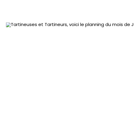
Tartineuses et Tartineurs, voici le planning du mois de J
Vendredi 7 juin 19h30 – Avant-Première de Modern Hor
exclusive! Il reste 1 place
Jeudi 13 juin 20h30 – Quizz Univers Harry Potter
: Tes
Vendredi 14 juin 18h30 – Magic Commander Multi
: A
Samedi 15 juin 14h30 – Tournoi Lorcana Scellée
: Part
Jeudi 20 juin 20h30 – Shabadabada Géant
: A la de
conviviale! Merci @auplaisirdevousrevoir !
Samedi 22 juin 14h30 – Draft Magic Modern Horizon 3
Jeudi 27 juin 20h30 – Blindtest Tube d’été
: Testez v