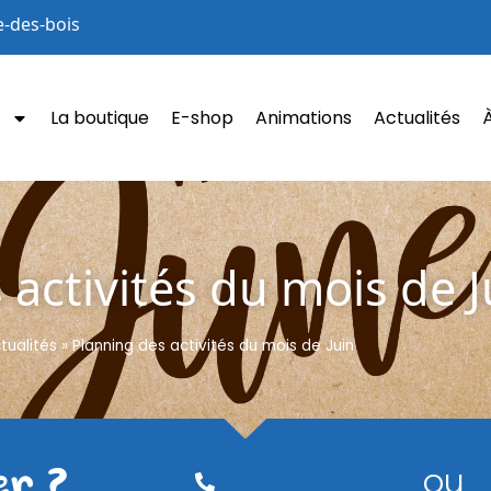
e-des-bois
La boutique
E-shop
Animations
Actualités
 activités du mois de J
tualités
»
Planning des activités du mois de Juin
er ?
ou
01.69.04.97.48