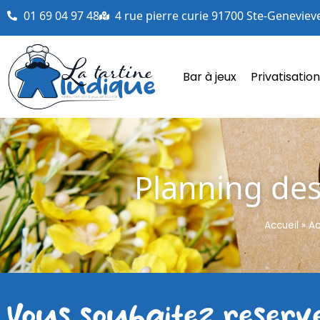
01 69 04 97 48
4 rue pierre curie 91700 Ste-Geneviev
Bar à jeux
Privatisation
Planning des
Accueil
»
Ac
Vous souhaitez reserv