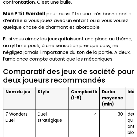
confrontation. C’est une bulle.
Mon P’tit Everdell
peut aussi être une très bonne porte
d’entrée si vous jouez avec un enfant ou si vous voulez
quelque chose de charmant et abordable.
Et si vous aimez les jeux qui laissent une place au thème,
au rythme posé, à une sensation presque cosy, ne
négligez jamais l’importance du ton de la partie. À deux,
l’ambiance compte autant que les mécaniques.
Comparatif des jeux de société pour
deux joueurs recommandés
Nom du jeu
Style
Complexité
Durée
Idé
(1-5)
moyenne
(min)
7 Wonders
Duel
4
30
deux
Duel
stratégique
qui 
anti
bloq