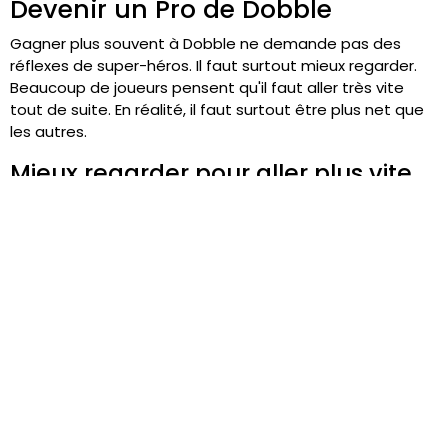
Devenir un Pro de Dobble
Gagner plus souvent à Dobble ne demande pas des
réflexes de super-héros. Il faut surtout mieux regarder.
Beaucoup de joueurs pensent qu'il faut aller très vite
tout de suite. En réalité, il faut surtout être plus net que
les autres.
Mieux regarder pour aller plus vite
La première astuce consiste à arrêter de balayer la
carte “en vrac”. Choisissez un symbole sur une carte, puis
cherchez-le sur l'autre. Si ce n'est pas lui, passez au
suivant. Cette méthode semble plus lente, mais elle
évite beaucoup d'erreurs.
Une autre habitude utile consiste à nommer les
symboles clairement dans sa tête avant de parler.
Certains joueurs voient le bon dessin, mais perdent une
seconde précieuse parce qu'ils hésitent sur le mot. À
Dobble, voir et dire doivent presque partir ensemble.