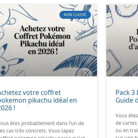
NON CLASSÉ
Achetez votre coffret
Pack 3
pokemon pikachu idéal en
Guide d
2026 !
Vous êtes
de cartes
ous êtes probablement dans l’un de
ou en tra
es cas très concrets. Vous tapez
sur une b
offret pokemon pikachu parce qu’un