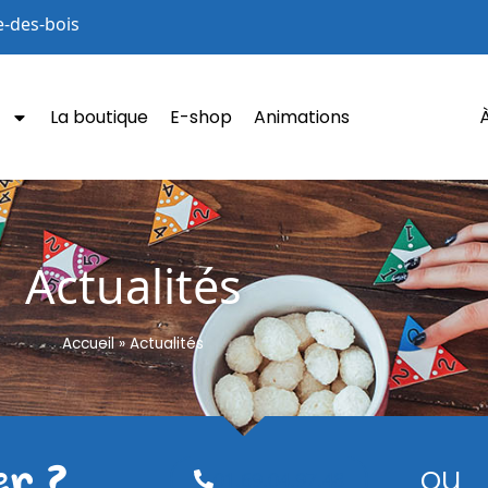
e-des-bois
La boutique
E-shop
Animations
Actualités
Actualités
Accueil
»
Actualités
er ?
ou
01.69.04.97.48