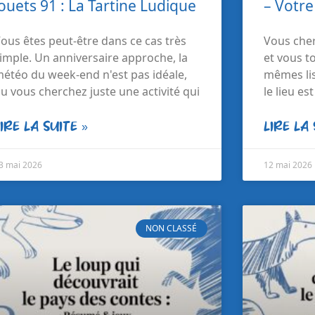
jouets 91 : La Tartine Ludique
– Votre
ous êtes peut-être dans ce cas très
Vous cher
imple. Un anniversaire approche, la
et vous t
étéo du week-end n'est pas idéale,
mêmes lis
u vous cherchez juste une activité qui
le lieu e
LIRE LA SUITE »
LIRE LA 
3 mai 2026
12 mai 2026
NON CLASSÉ